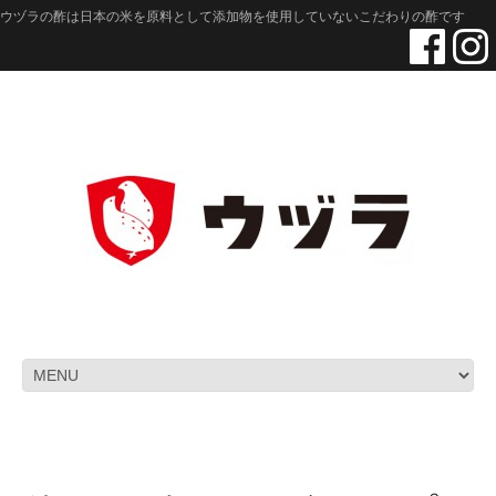
ウヅラの酢は日本の米を原料として添加物を使用していないこだわりの酢です