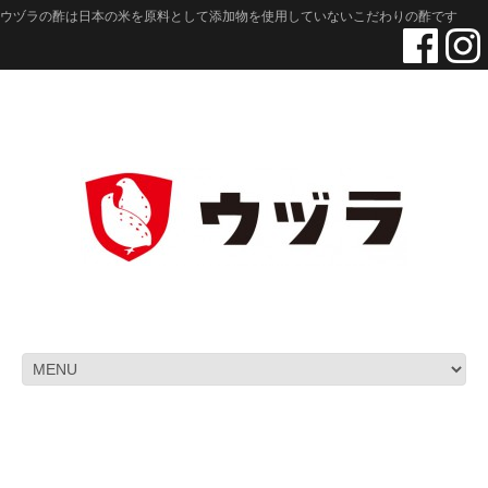
ウヅラの酢は日本の米を原料として添加物を使用していないこだわりの酢です